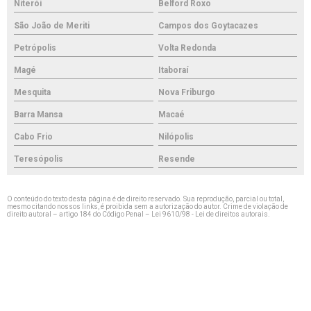
Niterói
Belford Roxo
São João de Meriti
Campos dos Goytacazes
Petrópolis
Volta Redonda
Magé
Itaboraí
Mesquita
Nova Friburgo
Barra Mansa
Macaé
Cabo Frio
Nilópolis
Teresópolis
Resende
O conteúdo do texto desta página é de direito reservado. Sua reprodução, parcial ou total,
mesmo citando nossos links, é proibida sem a autorização do autor. Crime de violação de
direito autoral – artigo 184 do Código Penal –
Lei 9610/98 - Lei de direitos autorais
.