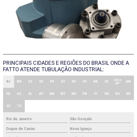
PRINCIPAIS CIDADES E REGIÕES DO BRASIL ONDE A
FATTO ATENDE TUBULAÇÃO INDUSTRIAL:
GO e
RJ
MG
ES
SP
PR
SC
RS
PE
BA
CE
AM
DF
PA
AC
AL
AP
MA
MT
MS
PB
PI
RN
RO
RR
SE
TO
Rio de Janeiro
São Gonçalo
Duque de Caxias
Nova Iguaçu