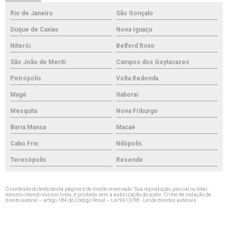
Rio de Janeiro
São Gonçalo
Duque de Caxias
Nova Iguaçu
Niterói
Belford Roxo
São João de Meriti
Campos dos Goytacazes
Petrópolis
Volta Redonda
Magé
Itaboraí
Mesquita
Nova Friburgo
Barra Mansa
Macaé
Cabo Frio
Nilópolis
Teresópolis
Resende
O conteúdo do texto desta página é de direito reservado. Sua reprodução, parcial ou total,
mesmo citando nossos links, é proibida sem a autorização do autor. Crime de violação de
direito autoral – artigo 184 do Código Penal –
Lei 9610/98 - Lei de direitos autorais
.