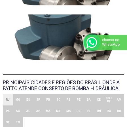
chamar no
WhatsApp
PRINCIPAIS CIDADES E REGIÕES DO BRASIL ONDE A
FATTO ATENDE CONSERTO DE BOMBA HIDRÁULICA:
GO e
RJ
MG
ES
SP
PR
SC
RS
PE
BA
CE
AM
DF
PA
AC
AL
AP
MA
MT
MS
PB
PI
RN
RO
RR
SE
TO