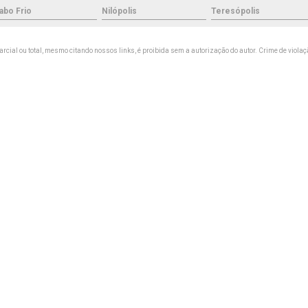
abo Frio
Nilópolis
Teresópolis
arcial ou total, mesmo citando nossos links, é proibida sem a autorização do autor. Crime de violaç