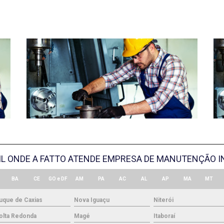
SIL ONDE A FATTO ATENDE EMPRESA DE MANUTENÇÃO I
BA
CE
GO e DF
AM
PA
AC
AL
AP
MA
MT
uque de Caxias
Nova Iguaçu
Niterói
olta Redonda
Magé
Itaboraí