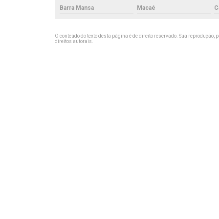
Barra Mansa
Macaé
C
O conteúdo do texto desta página é de direito reservado. Sua reprodução, p
direitos autorais
.