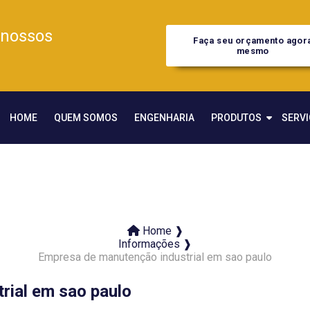
 nossos
Faça seu orçamento agor
mesmo
HOME
QUEM SOMOS
ENGENHARIA
PRODUTOS
SERV
Home ❱
Informações ❱
Empresa de manutenção industrial em sao paulo
rial em sao paulo