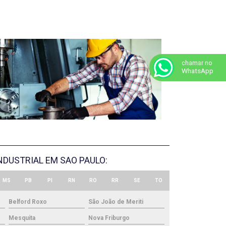
chamar no
WhatsApp
NDUSTRIAL EM SAO PAULO:
MS
PB
PI
RN
RO
RR
SE
TO
Belford Roxo
São João de Meriti
Mesquita
Nova Friburgo