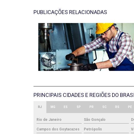
PUBLICAÇÕES RELACIONADAS
PRINCIPAIS CIDADES E REGIÕES DO BRA
RJ
MG
ES
SP
PR
SC
RS
PE
Rio de Janeiro
São Gonçalo
D
Campos dos Goytacazes
Petrópolis
V