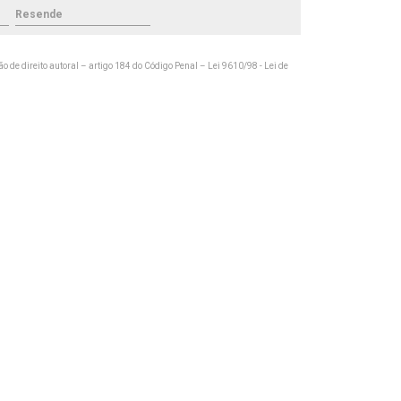
Resende
ão de direito autoral – artigo 184 do Código Penal –
Lei 9610/98 - Lei de