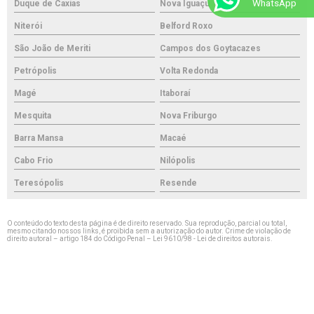
WhatsApp
Duque de Caxias
Nova Iguaçu
Niterói
Belford Roxo
São João de Meriti
Campos dos Goytacazes
Petrópolis
Volta Redonda
Magé
Itaboraí
Mesquita
Nova Friburgo
Barra Mansa
Macaé
Cabo Frio
Nilópolis
Teresópolis
Resende
O conteúdo do texto desta página é de direito reservado. Sua reprodução, parcial ou total,
mesmo citando nossos links, é proibida sem a autorização do autor. Crime de violação de
direito autoral – artigo 184 do Código Penal –
Lei 9610/98 - Lei de direitos autorais
.