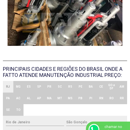
PRINCIPAIS CIDADES E REGIÕES DO BRASIL ONDE A
FATTO ATENDE MANUTENÇÃO INDUSTRIAL PREÇO:
GO e
RJ
MG
ES
SP
PR
SC
RS
PE
BA
CE
AM
DF
PA
AC
AL
AP
MA
MT
MS
PB
PI
RN
RO
RR
SE
TO
Rio de Janeiro
São Gonçalo
chamar no