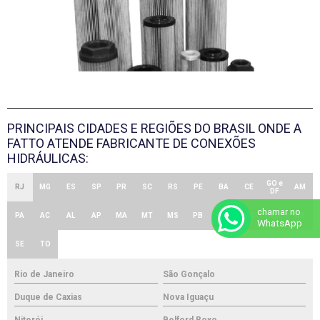
PRINCIPAIS CIDADES E REGIÕES DO BRASIL ONDE A
FATTO ATENDE FABRICANTE DE CONEXÕES
HIDRÁULICAS:
GO e
RJ
MG
ES
SP
PR
SC
RS
PE
BA
CE
AM
DF
chamar no
PA
AC
AL
AP
MA
MT
MS
PB
PI
RN
RO
RR
WhatsApp
SE
TO
Rio de Janeiro
São Gonçalo
Duque de Caxias
Nova Iguaçu
Niterói
Belford Roxo