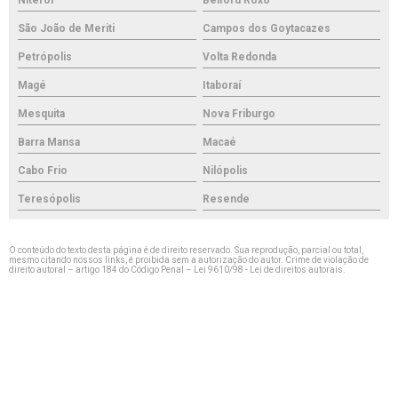
São João de Meriti
Campos dos Goytacazes
Petrópolis
Volta Redonda
Magé
Itaboraí
Mesquita
Nova Friburgo
Barra Mansa
Macaé
Cabo Frio
Nilópolis
Teresópolis
Resende
O conteúdo do texto desta página é de direito reservado. Sua reprodução, parcial ou total,
mesmo citando nossos links, é proibida sem a autorização do autor. Crime de violação de
direito autoral – artigo 184 do Código Penal –
Lei 9610/98 - Lei de direitos autorais
.