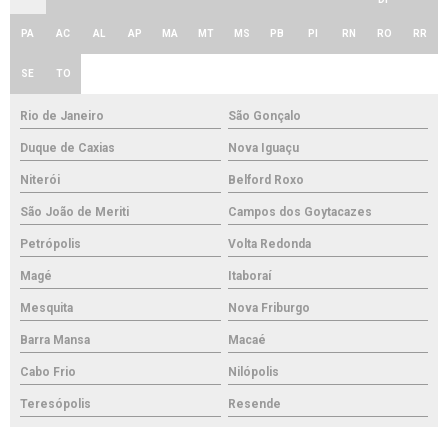
PA
AC
AL
AP
MA
MT
MS
PB
PI
RN
RO
RR
SE
TO
Rio de Janeiro
São Gonçalo
Duque de Caxias
Nova Iguaçu
Niterói
Belford Roxo
São João de Meriti
Campos dos Goytacazes
Petrópolis
Volta Redonda
Magé
Itaboraí
Mesquita
Nova Friburgo
Barra Mansa
Macaé
Cabo Frio
Nilópolis
Teresópolis
Resende