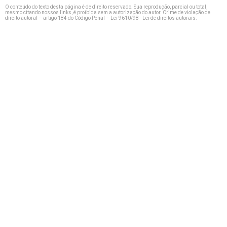
O conteúdo do texto desta página é de direito reservado. Sua reprodução, parcial ou total,
mesmo citando nossos links, é proibida sem a autorização do autor. Crime de violação de
direito autoral – artigo 184 do Código Penal –
Lei 9610/98 - Lei de direitos autorais
.