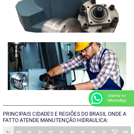
chamar no
WhatsApp
PRINCIPAIS CIDADES E REGIÕES DO BRASIL ONDE A
FATTO ATENDE MANUTENÇÃO HIDRAULICA:
GO e
RJ
MG
ES
SP
PR
SC
RS
PE
BA
CE
AM
DF